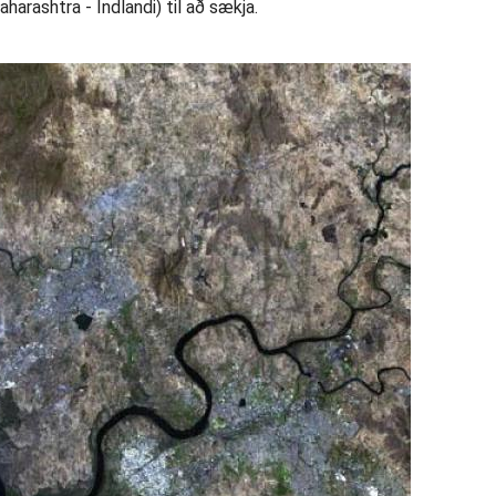
arashtra - Indlandi) til að sækja.