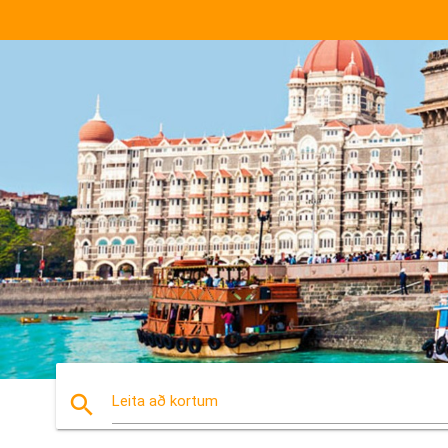
search
Leita að kortum