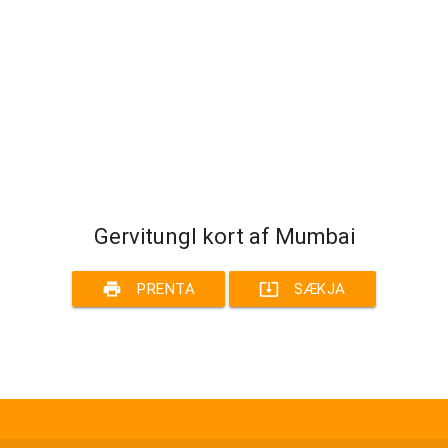
Gervitungl kort af Mumbai
print
system_update_alt
PRENTA
SÆKJA