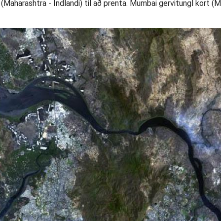
Maharashtra - Indlandi) til að prenta. Mumbai gervitungl kort (Mah