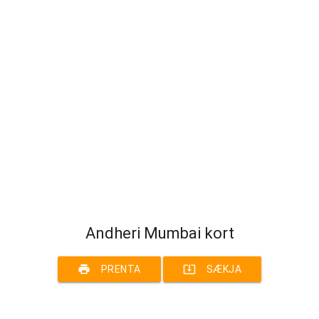
Andheri Mumbai kort
print
system_update_alt
PRENTA
SÆKJA